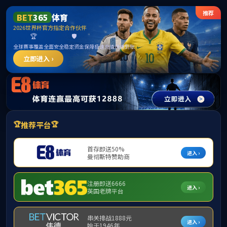
304am永利集团(中国)有限
公司-Official Website
集团要闻
3044am永利集团召开第二季度重点项目建设推
进会 凝心聚力推进项目高质量建设
发布日期：2026-06-03